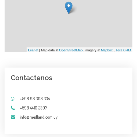
Leaflet
| Map data ©
OpenStreetMap
, Imagery ©
Mapbox
,
Tera CRM
Contactenos
+598 98 308 334
+598 4410 2307
info@medland.com.uy