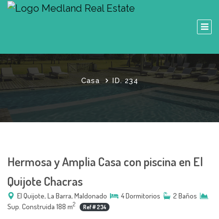
Casa
ID. 234
Hermosa y Amplia Casa con piscina en El
Quijote Chacras
El Quijote, La Barra, Maldonado
4 Dormitorios
2 Baños
2
Sup. Construida 188 m
Ref # 234